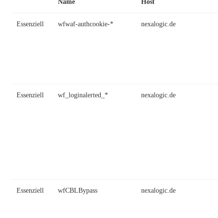
Name
Host
Essenziell
wfwaf-authcookie-*
nexalogic.de
Essenziell
wf_loginalerted_*
nexalogic.de
Essenziell
wfCBLBypass
nexalogic.de