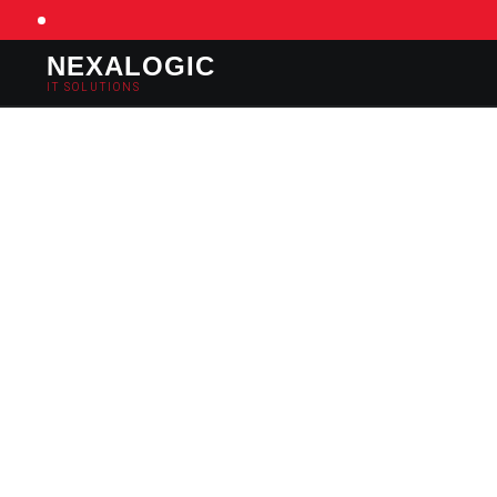
NEXALOGIC
IT SOLUTIONS
SERVICES
PREISE
REFERENZEN
KONTAKT
📅 TERMIN BUCHEN