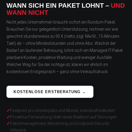
WANN SICH EIN PAKET LOHNT –
UND
WANN NICHT
Nicht jedes Unternehmen braucht sofort ein Rundum-Paket.
Brauchen Sie nur gelegentlich Unterstützung, rechnen wir wie
gewohnt stundenweise zu 95 € (netto zzgl. MwSt., 15-Minuten-
Takt) ab – ohne Mindeststunden und ohne Abo. Wächst der
Bedarf an laufender Betreuung, lohnt sich ein Managed-IT-Paket:
planbare Kosten, proaktive Wartung und weniger Ausfälle.
Welcher Weg für Sie der richtige ist, klären wir ehrlich im
kostenlosen Erstgespräch – ganz ohne Verkaufsdruck.
KOSTENLOSE ERSTBERATUNG →
Festpreis pro Arbeitsplatz und Monat, individuell kalkuliert
Proaktive Fernwartung statt reiner Reaktion auf Störungen
Patchmanagement, Monitoring und Endpoint-Security
inklusive