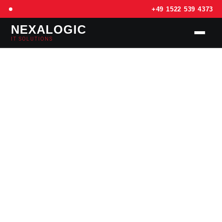
+49 1522 539 4373
NEXALOGIC
IT SOLUTIONS
SERVICES
PREISE
REFERENZEN
KONTAKT
📅 TERMIN BUCHEN – KOSTENLOS