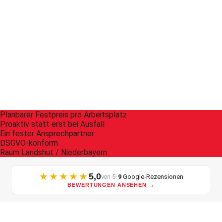
Planbarer Festpreis pro Arbeitsplatz
Proaktiv statt erst bei Ausfall
Ein fester Ansprechpartner
DSGVO-konform
Raum Landshut / Niederbayern
★★★★★
5,0
•
von 5
9
Google-Rezensionen
BEWERTUNGEN ANSEHEN →