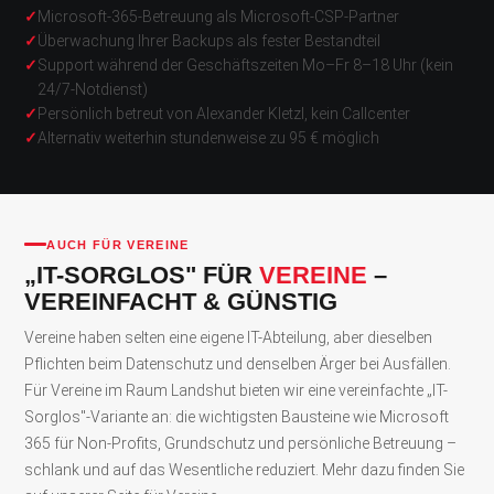
Microsoft-365-Betreuung als Microsoft-CSP-Partner
Überwachung Ihrer Backups als fester Bestandteil
Support während der Geschäftszeiten Mo–Fr 8–18 Uhr (kein
24/7-Notdienst)
Persönlich betreut von Alexander Kletzl, kein Callcenter
Alternativ weiterhin stundenweise zu 95 € möglich
AUCH FÜR VEREINE
„IT-SORGLOS" FÜR
VEREINE
–
VEREINFACHT & GÜNSTIG
Vereine haben selten eine eigene IT-Abteilung, aber dieselben
Pflichten beim Datenschutz und denselben Ärger bei Ausfällen.
Für Vereine im Raum Landshut bieten wir eine vereinfachte „IT-
Sorglos"-Variante an: die wichtigsten Bausteine wie Microsoft
365 für Non-Profits, Grundschutz und persönliche Betreuung –
schlank und auf das Wesentliche reduziert. Mehr dazu finden Sie