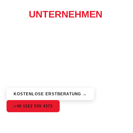
MANAGED IT-PAKETE
FÜR
UNTERNEHMEN
IM
RAUM LANDSHUT
Ihre IT als planbares Monatspaket statt teurer Notfälle:
Nexalogic übernimmt für Unternehmen in Essenbach,
Landshut und ganz Niederbayern die proaktive Betreuung
Ihrer Arbeitsplätze und Server – mit Fernwartung,
Patchmanagement, Monitoring, Endpoint-Security und
einem festen persönlichen Ansprechpartner.
KOSTENLOSE ERSTBERATUNG →
+49 1522 539 4373