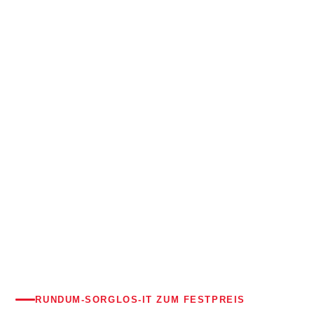
STARTSEITE
›
SERVICES
›
MANAGED IT-PAKETE
RUNDUM-SORGLOS-IT ZUM FESTPREIS