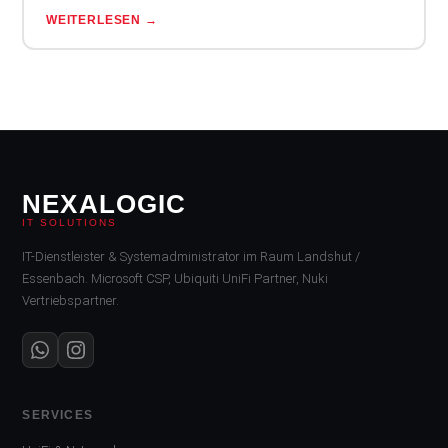
WEITERLESEN →
NEXALOGIC
IT SOLUTIONS
IT-Dienstleister & Systemadministrator im Raum Landshut /
Essenbach. Microsoft CSP, Ubiquiti UniFi Partner, Nuki
Vertriebspartner.
SERVICES