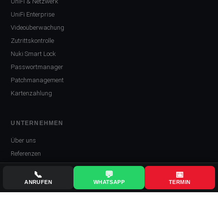
UniFi & Netzwerk
UniFi Enterprise
Videoüberwachung
Zutrittskontrolle
Nuki Smart Lock
Passwortmanager
Patchmanagement
Kartenzahlung
UNTERNEHMEN
Über uns
Referenzen
Kontakt
📞
💬
📅
Impressum
ANRUFEN
WHATSAPP
TERMIN
Datenschutz
AGB