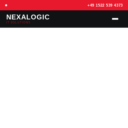
+49 1522 539 4373
NEXALOGIC
IT SOLUTIONS
SERVICES
PREISE
REFERENZEN
KONTAKT
📅 TERMIN BUCHEN – KOSTENLOS
STARTSEITE
›
BLOG