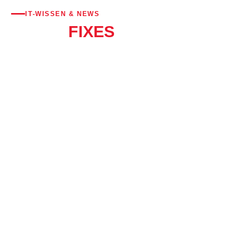
IT-WISSEN & NEWS
BITS &
FIXES
IT-Tipps, Neuigkeiten und praxisnahe Anleitungen aus dem
Alltag eines IT-Dienstleisters – verständlich für alle.