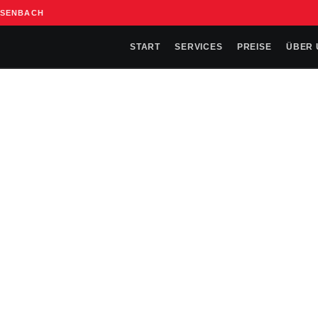
SSENBACH
START
SERVICES
PREISE
ÜBER 
📅 TERMIN BUCHEN – KOSTENLOS
 Alltag eines IT-