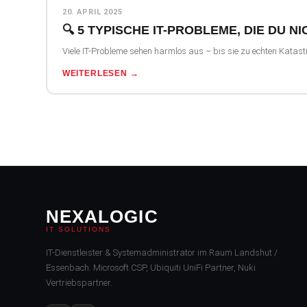
20. APRIL 2025
🔍 5 TYPISCHE IT-PROBLEME, DIE DU
Viele IT-Probleme sehen harmlos aus – bis sie zu echten Katast
WEITERLESEN →
NEXALOGIC
IT SOLUTIONS
IT-Dienstleister & Systemadministrator im Raum Landshut /
Essenbach. Microsoft CSP, Ubiquiti UniFi Partner, Nuki
Vertriebspartner.