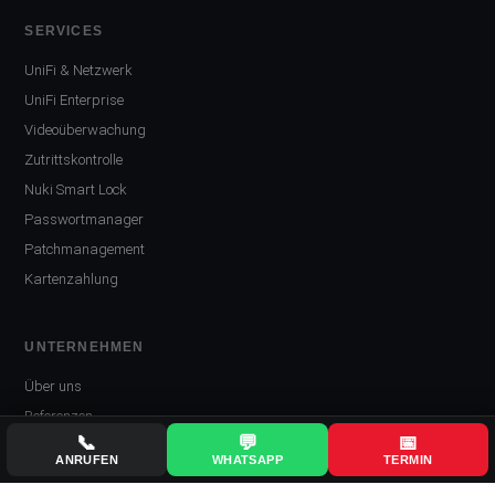
SERVICES
UniFi & Netzwerk
UniFi Enterprise
Videoüberwachung
Zutrittskontrolle
Nuki Smart Lock
Passwortmanager
Patchmanagement
Kartenzahlung
UNTERNEHMEN
Über uns
Referenzen
📞
💬
📅
Kontakt
ANRUFEN
WHATSAPP
TERMIN
Impressum