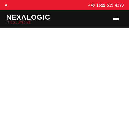
+49 1522 539 4373
NEXALOGIC
IT SOLUTIONS
SERVICES
PREISE
REFERENZEN
KONTAKT
📅 TERMIN BUCHEN – KOSTENLOS