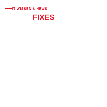
STARTSEITE
›
BLOG
IT-WISSEN & NEWS
BITS &
FIXES
IT-Tipps, Neuigkeiten und praxisnahe Anleitungen aus dem
Alltag eines IT-Dienstleisters – verständlich für alle.