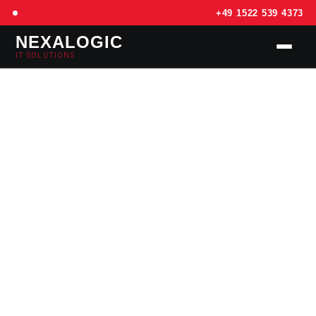
+49 1522 539 4373
NEXALOGIC
IT SOLUTIONS
SERVICES
PREISE
REFERENZEN
KONTAKT
📅 TERMIN BUCHEN – KOSTENLOS