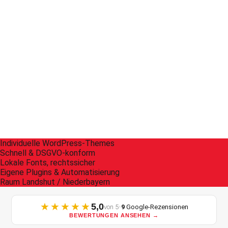
Individuelle WordPress-Themes
Schnell & DSGVO-konform
Lokale Fonts, rechtssicher
Eigene Plugins & Automatisierung
Raum Landshut / Niederbayern
★★★★★
5,0
•
von 5
9
Google-Rezensionen
BEWERTUNGEN ANSEHEN →