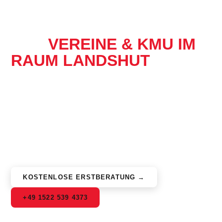
SCHNELLE, DSGVO-
KONFORME WEBSITES
FÜR
VEREINE & KMU IM
RAUM LANDSHUT
Moderne WordPress-Websites, die schnell laden,
rechtssicher sind und sich leicht pflegen lassen.
Individuelle Themes, eigene Plugins zur Automatisierung
und ein persönliches Wartungs-Abo – aus einer Hand, von
Nexalogic aus Essenbach für die Region Landshut und ganz
Niederbayern.
KOSTENLOSE ERSTBERATUNG →
+49 1522 539 4373