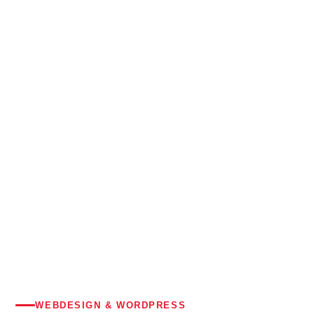
STARTSEITE
›
SERVICES
›
WEBDESIGN & WEBENTWICKLUNG
WEBDESIGN & WORDPRESS