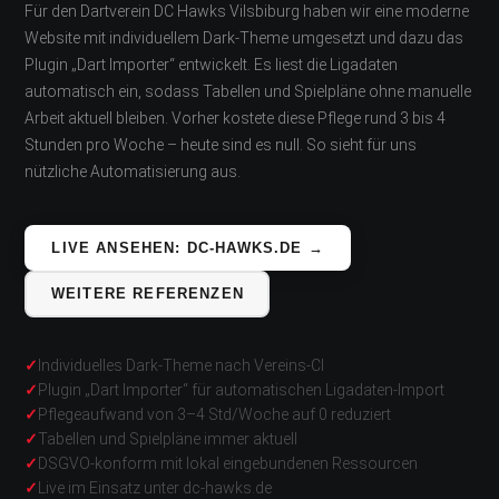
Für den Dartverein DC Hawks Vilsbiburg haben wir eine moderne
Website mit individuellem Dark-Theme umgesetzt und dazu das
Plugin „Dart Importer“ entwickelt. Es liest die Ligadaten
automatisch ein, sodass Tabellen und Spielpläne ohne manuelle
Arbeit aktuell bleiben. Vorher kostete diese Pflege rund 3 bis 4
Stunden pro Woche – heute sind es null. So sieht für uns
nützliche Automatisierung aus.
LIVE ANSEHEN: DC-HAWKS.DE →
WEITERE REFERENZEN
Individuelles Dark-Theme nach Vereins-CI
Plugin „Dart Importer“ für automatischen Ligadaten-Import
Pflegeaufwand von 3–4 Std/Woche auf 0 reduziert
Tabellen und Spielpläne immer aktuell
DSGVO-konform mit lokal eingebundenen Ressourcen
Live im Einsatz unter dc-hawks.de