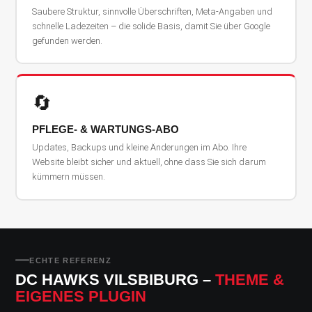
Saubere Struktur, sinnvolle Überschriften, Meta-Angaben und
schnelle Ladezeiten – die solide Basis, damit Sie über Google
gefunden werden.
🔄
PFLEGE- & WARTUNGS-ABO
Updates, Backups und kleine Änderungen im Abo. Ihre
Website bleibt sicher und aktuell, ohne dass Sie sich darum
kümmern müssen.
ECHTE REFERENZ
DC HAWKS VILSBIBURG –
THEME &
EIGENES PLUGIN